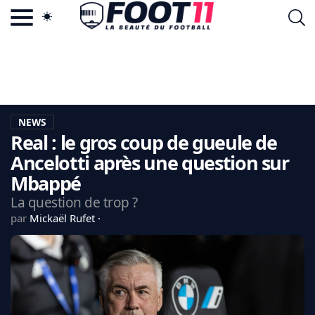
ACTU FOOTBALL POPULAIRE
FOOT11.COM
TAGS
LA TEAM
LA CHARTE
NEWS
VIE PRIVÉE
Real : le gros coup de gueule de
CGU
CONTACTEZ-NOUS
Ancelotti après une question sur
Mbappé
La question de trop ?
par
Mickaël Rufet
MERCATO
CDM 2026
EDF
PSG
LIGUE 1
REAL MADRID