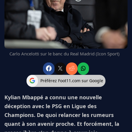
FC BARCELONE
MANCHESTER UNITED
CHELSEA
ARSENAL
BAYERN
L'AVIS DE LA RÉDAC'
Carlo Ancelotti sur le banc du Real Madrid (Icon Sport)
Préférez Foot11.com sur Google
Kylian Mbappé a connu une nouvelle
déception avec le PSG en Ligue des
Champions. De quoi relancer les rumeurs
quant à son avenir proche. Et forcément, la