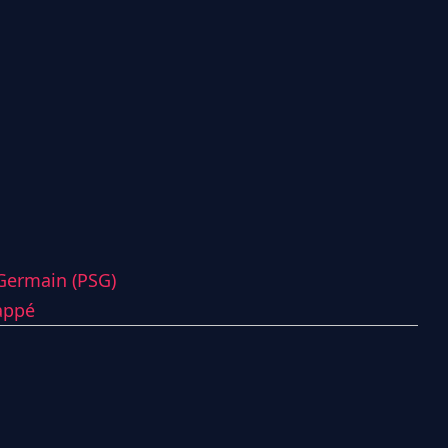
-Germain (PSG)
appé