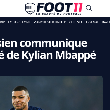
RID
FC BARCELONE
MANCHESTER UNITED
CHELSEA
ARSENAL
BAYE
risien communique
nté de Kylian Mbappé