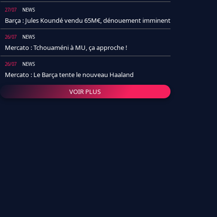
27/07
NEWS
Barça : Jules Koundé vendu 65M€, dénouement imminent
26/07
NEWS
Mercato : Tchouaméni à MU, ça approche !
26/07
NEWS
Mercato : Le Barça tente le nouveau Haaland
VOIR PLUS
26/07
NEWS
Real Madrid : Un socio annonce la date et le transfert de
Yan Diomande
25/07
NEWS
PSG : Après Arsenal, un autre club lâche l'affaire pour
Barcola
24/07
NEWS
Barça : Karim Adeyemi sème déjà la zizanie dans le
vestiaire !
24/07
L'AVIS DE LA RÉDAC'
Real Madrid : Pourquoi l'arrivée de Michael Olise va