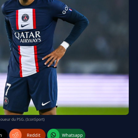
joueur du PSG. (IconSport)
m
Reddit
Whatsapp