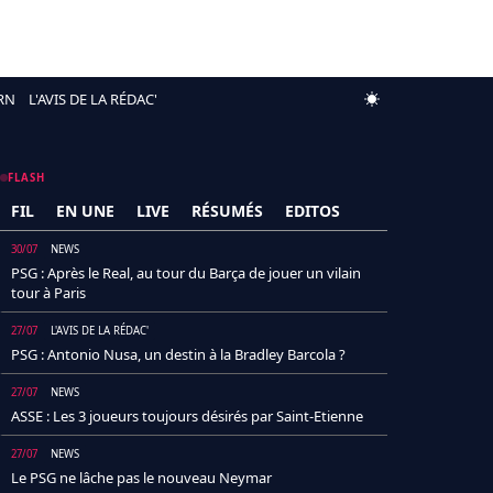
RN
L'AVIS DE LA RÉDAC'
FLASH
FIL
EN UNE
LIVE
RÉSUMÉS
EDITOS
30/07
NEWS
PSG : Après le Real, au tour du Barça de jouer un vilain
tour à Paris
27/07
L'AVIS DE LA RÉDAC'
PSG : Antonio Nusa, un destin à la Bradley Barcola ?
27/07
NEWS
ASSE : Les 3 joueurs toujours désirés par Saint-Etienne
27/07
NEWS
Le PSG ne lâche pas le nouveau Neymar