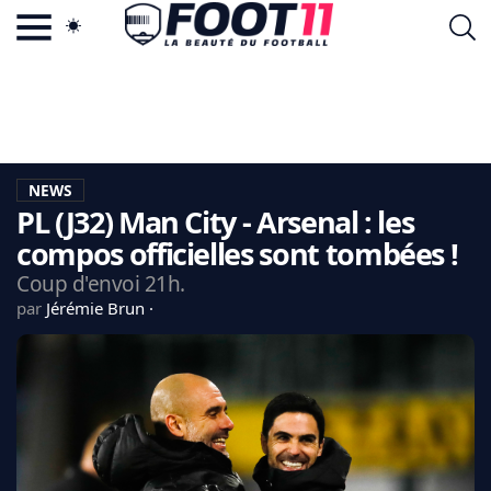
ACTU FOOTBALL POPULAIRE
FOOT11.COM
TAGS
LA TEAM
LA CHARTE
NEWS
VIE PRIVÉE
PL (J32) Man City - Arsenal : les
CGU
CONTACTEZ-NOUS
compos officielles sont tombées !
Coup d'envoi 21h.
par
Jérémie Brun
MERCATO
CDM 2026
EDF
PSG
LIGUE 1
REAL MADRID