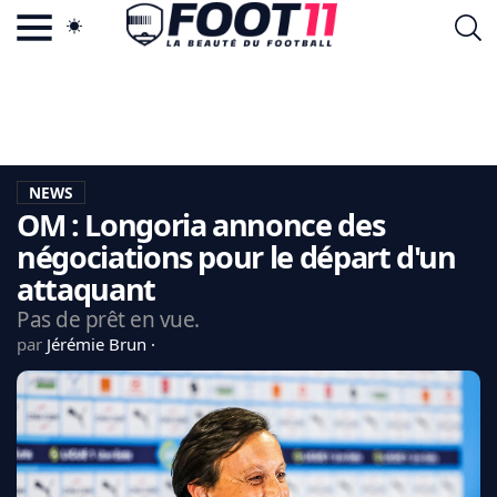
ACTU FOOTBALL POPULAIRE
FOOT11.COM
TAGS
LA TEAM
LA CHARTE
NEWS
VIE PRIVÉE
OM : Longoria annonce des
CGU
CONTACTEZ-NOUS
négociations pour le départ d'un
attaquant
Pas de prêt en vue.
par
Jérémie Brun
MERCATO
CDM 2026
EDF
PSG
LIGUE 1
REAL MADRID