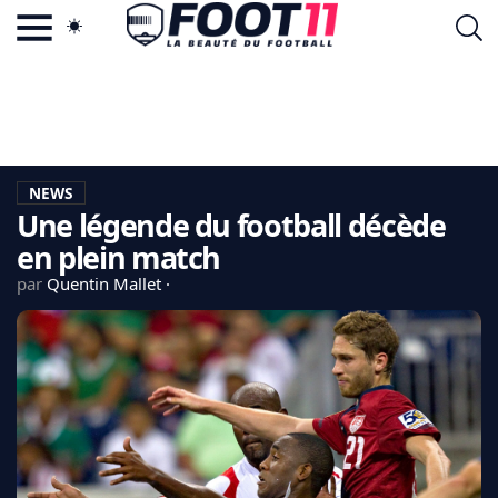
ACTU FOOTBALL POPULAIRE
FOOT11.COM
TAGS
LA TEAM
LA CHARTE
NEWS
VIE PRIVÉE
Une légende du football décède
CGU
CONTACTEZ-NOUS
en plein match
par
Quentin Mallet
MERCATO
CDM 2026
EDF
PSG
LIGUE 1
REAL MADRID