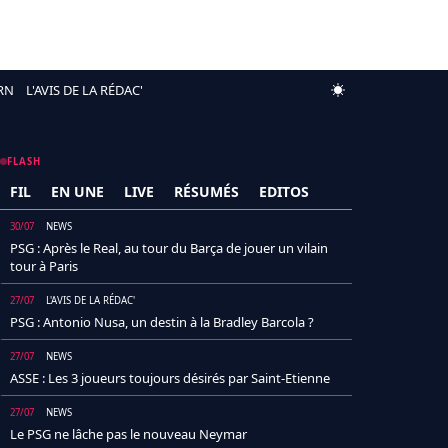
RN
L'AVIS DE LA RÉDAC'
FLASH
FIL
EN UNE
LIVE
RÉSUMÉS
EDITOS
30/07
NEWS
PSG : Après le Real, au tour du Barça de jouer un vilain
tour à Paris
27/07
L'AVIS DE LA RÉDAC'
PSG : Antonio Nusa, un destin à la Bradley Barcola ?
27/07
NEWS
ASSE : Les 3 joueurs toujours désirés par Saint-Etienne
27/07
NEWS
Le PSG ne lâche pas le nouveau Neymar