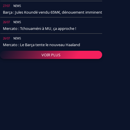
27/07
NEWS
Barça : Jules Koundé vendu 65M€, dénouement imminent
26/07
NEWS
Mercato : Tchouaméni à MU, ça approche !
26/07
NEWS
Mercato : Le Barça tente le nouveau Haaland
VOIR PLUS
26/07
NEWS
Real Madrid : Un socio annonce la date et le transfert de
Yan Diomande
25/07
NEWS
PSG : Après Arsenal, un autre club lâche l'affaire pour
Barcola
24/07
NEWS
Barça : Karim Adeyemi sème déjà la zizanie dans le
vestiaire !
24/07
L'AVIS DE LA RÉDAC'
Real Madrid : Pourquoi l'arrivée de Michael Olise va