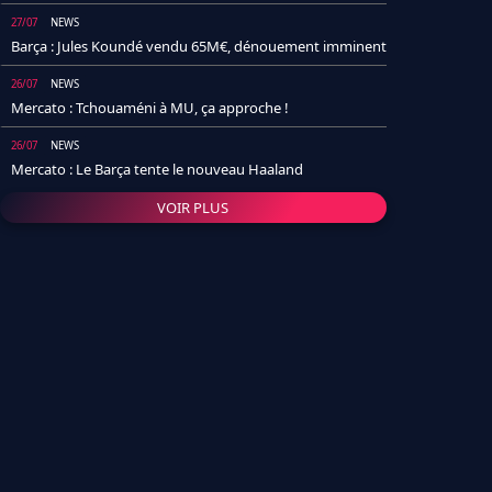
27/07
NEWS
Barça : Jules Koundé vendu 65M€, dénouement imminent
26/07
NEWS
Mercato : Tchouaméni à MU, ça approche !
26/07
NEWS
Mercato : Le Barça tente le nouveau Haaland
VOIR PLUS
26/07
NEWS
Real Madrid : Un socio annonce la date et le transfert de
Yan Diomande
25/07
NEWS
PSG : Après Arsenal, un autre club lâche l'affaire pour
Barcola
24/07
NEWS
Barça : Karim Adeyemi sème déjà la zizanie dans le
vestiaire !
24/07
L'AVIS DE LA RÉDAC'
Real Madrid : Pourquoi l'arrivée de Michael Olise va