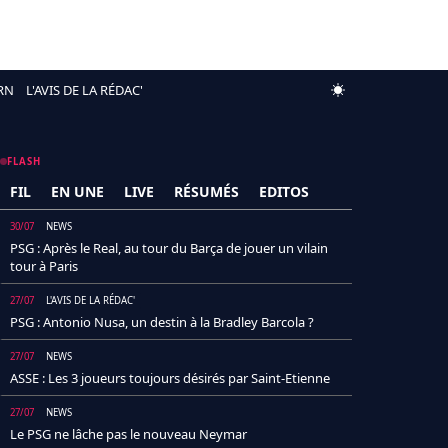
RN
L'AVIS DE LA RÉDAC'
FLASH
FIL
EN UNE
LIVE
RÉSUMÉS
EDITOS
30/07
NEWS
PSG : Après le Real, au tour du Barça de jouer un vilain
tour à Paris
27/07
L'AVIS DE LA RÉDAC'
PSG : Antonio Nusa, un destin à la Bradley Barcola ?
27/07
NEWS
ASSE : Les 3 joueurs toujours désirés par Saint-Etienne
27/07
NEWS
Le PSG ne lâche pas le nouveau Neymar