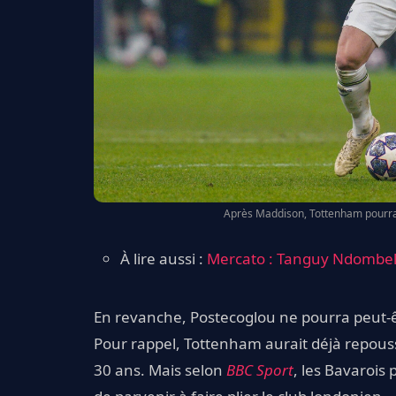
Après Maddison, Tottenham pourrait
À lire aussi :
Mercato : Tanguy Ndombele
En revanche, Postecoglou ne pourra peut-ê
Pour rappel, Tottenham aurait déjà repous
30 ans. Mais selon
BBC Sport
, les Bavarois 