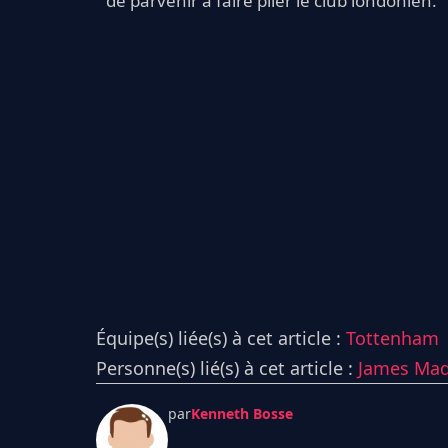
de parvenir à faire plier le club londonien.
Équipe(s) liée(s) à cet article :
Tottenham
Personne(s) lié(s) à cet article :
James Mad
par
Kenneth Bosse