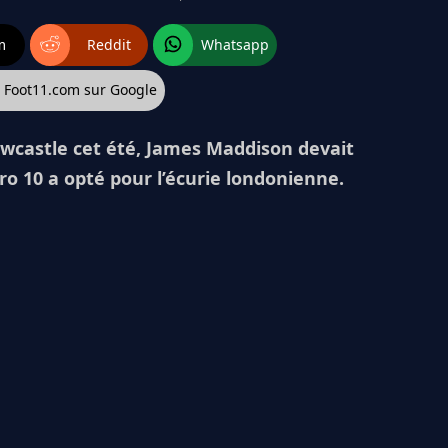
m
Reddit
Whatsapp
z Foot11.com sur Google
wcastle cet été, James Maddison devait
éro 10 a opté pour l’écurie londonienne.