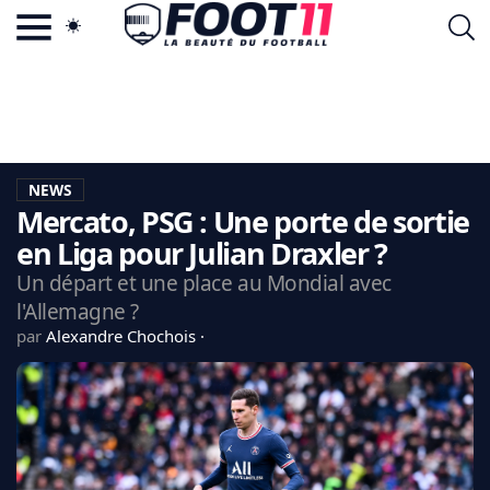
ACTU FOOTBALL POPULAIRE
FOOT11.COM
TAGS
LA TEAM
LA CHARTE
NEWS
VIE PRIVÉE
Mercato, PSG : Une porte de sortie
CGU
CONTACTEZ-NOUS
en Liga pour Julian Draxler ?
Un départ et une place au Mondial avec
l'Allemagne ?
par
Alexandre Chochois
MERCATO
CDM 2026
EDF
PSG
LIGUE 1
REAL MADRID