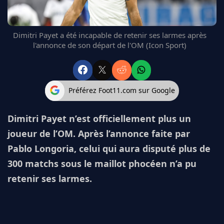
FC BARCELONE
MANCHESTER UNITED
Dimitri Payet a été incapable de retenir ses larmes après
CHELSEA
l'annonce de son départ de l'OM (Icon Sport)
ARSENAL
BAYERN
L'AVIS DE LA RÉDAC'
Préférez Foot11.com sur Google
Dimitri Payet n’est officiellement plus un
joueur de l’OM. Après l’annonce faite par
Pablo Longoria, celui qui aura disputé plus de
300 matchs sous le maillot phocéen n’a pu
retenir ses larmes.