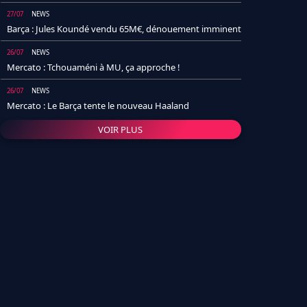
27/07
NEWS
Barça : Jules Koundé vendu 65M€, dénouement imminent
26/07
NEWS
Mercato : Tchouaméni à MU, ça approche !
26/07
NEWS
Mercato : Le Barça tente le nouveau Haaland
VOIR PLUS
26/07
NEWS
Real Madrid : Un socio annonce la date et le transfert de
Yan Diomande
25/07
NEWS
PSG : Après Arsenal, un autre club lâche l'affaire pour
Barcola
24/07
NEWS
Barça : Karim Adeyemi sème déjà la zizanie dans le
vestiaire !
24/07
L'AVIS DE LA RÉDAC'
Real Madrid : Pourquoi l'arrivée de Michael Olise va