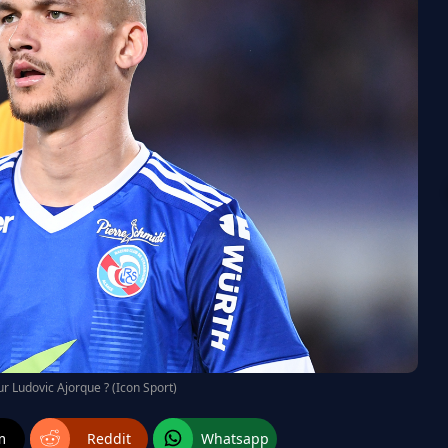
ur Ludovic Ajorque ? (Icon Sport)
m
Reddit
Whatsapp