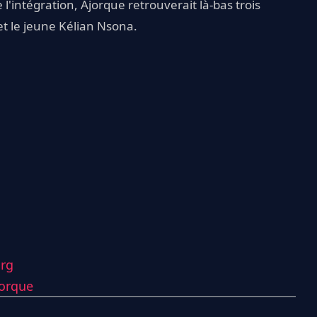
e l'intégration, Ajorque retrouverait là-bas trois
et le jeune Kélian Nsona.
urg
jorque