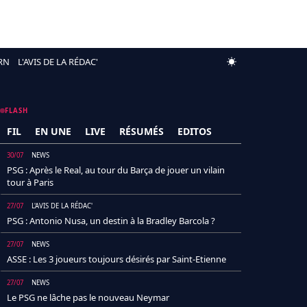
RN
L'AVIS DE LA RÉDAC'
FLASH
FIL
EN UNE
LIVE
RÉSUMÉS
EDITOS
30/07
NEWS
PSG : Après le Real, au tour du Barça de jouer un vilain
tour à Paris
27/07
L'AVIS DE LA RÉDAC'
PSG : Antonio Nusa, un destin à la Bradley Barcola ?
27/07
NEWS
ASSE : Les 3 joueurs toujours désirés par Saint-Etienne
27/07
NEWS
Le PSG ne lâche pas le nouveau Neymar