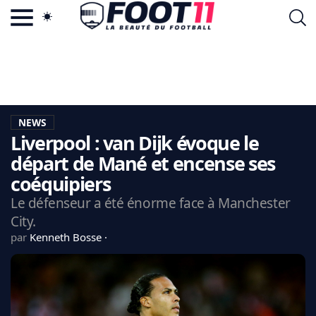
ACTU FOOTBALL POPULAIRE
FOOT11.COM
TAGS
LA TEAM
LA CHARTE
NEWS
VIE PRIVÉE
Liverpool : van Dijk évoque le
CGU
CONTACTEZ-NOUS
départ de Mané et encense ses
coéquipiers
Le défenseur a été énorme face à Manchester
City.
MERCATO
par
Kenneth Bosse
CDM 2026
EDF
PSG
LIGUE 1
REAL MADRID