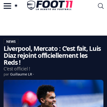
ACTU FOOTBALL POPULAIRE
FOOT11.COM
TAGS
LA TEAM
LA CHARTE
NEWS
VIE PRIVÉE
Liverpool, Mercato : C’est fait, Luis
CGU
CONTACTEZ-NOUS
Diaz rejoint officiellement les
Reds !
C'est officiel !
par
Guillaume LR
MERCATO
CDM 2026
EDF
PSG
LIGUE 1
REAL MADRID