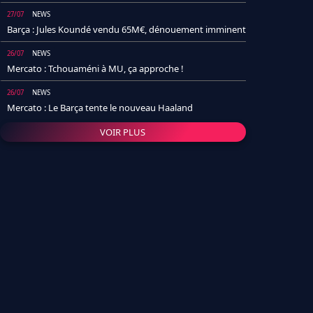
27/07
NEWS
Barça : Jules Koundé vendu 65M€, dénouement imminent
26/07
NEWS
Mercato : Tchouaméni à MU, ça approche !
26/07
NEWS
Mercato : Le Barça tente le nouveau Haaland
VOIR PLUS
26/07
NEWS
Real Madrid : Un socio annonce la date et le transfert de
Yan Diomande
25/07
NEWS
PSG : Après Arsenal, un autre club lâche l'affaire pour
Barcola
24/07
NEWS
Barça : Karim Adeyemi sème déjà la zizanie dans le
vestiaire !
24/07
L'AVIS DE LA RÉDAC'
Real Madrid : Pourquoi l'arrivée de Michael Olise va