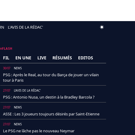
RN
L'AVIS DE LA RÉDAC'
FLASH
FIL
EN UNE
LIVE
RÉSUMÉS
EDITOS
30/07
NEWS
PSG : Après le Real, au tour du Barça de jouer un vilain
tour à Paris
27/07
L'AVIS DE LA RÉDAC'
PSG : Antonio Nusa, un destin à la Bradley Barcola ?
27/07
NEWS
ASSE : Les 3 joueurs toujours désirés par Saint-Etienne
27/07
NEWS
Le PSG ne lâche pas le nouveau Neymar