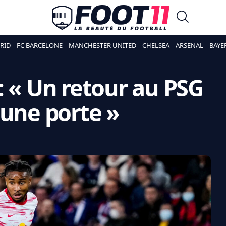
RID
FC BARCELONE
MANCHESTER UNITED
CHELSEA
ARSENAL
BAYE
: « Un retour au PSG
cune porte »