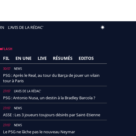
RN
L'AVIS DE LA RÉDAC'
FLASH
FIL
EN UNE
LIVE
RÉSUMÉS
EDITOS
30/07
NEWS
PSG : Après le Real, au tour du Barça de jouer un vilain
tour à Paris
27/07
L'AVIS DE LA RÉDAC'
PSG : Antonio Nusa, un destin à la Bradley Barcola ?
27/07
NEWS
ASSE : Les 3 joueurs toujours désirés par Saint-Etienne
27/07
NEWS
Le PSG ne lâche pas le nouveau Neymar