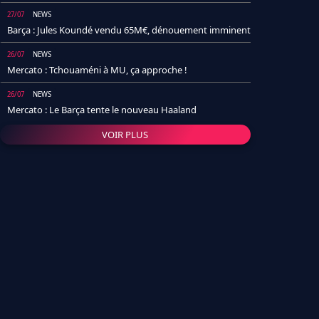
27/07
NEWS
Barça : Jules Koundé vendu 65M€, dénouement imminent
26/07
NEWS
Mercato : Tchouaméni à MU, ça approche !
26/07
NEWS
Mercato : Le Barça tente le nouveau Haaland
VOIR PLUS
26/07
NEWS
Real Madrid : Un socio annonce la date et le transfert de
Yan Diomande
25/07
NEWS
PSG : Après Arsenal, un autre club lâche l'affaire pour
Barcola
24/07
NEWS
Barça : Karim Adeyemi sème déjà la zizanie dans le
vestiaire !
24/07
L'AVIS DE LA RÉDAC'
Real Madrid : Pourquoi l'arrivée de Michael Olise va