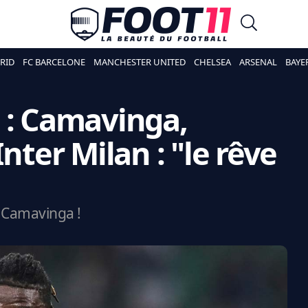
RID
FC BARCELONE
MANCHESTER UNITED
CHELSEA
ARSENAL
BAYE
 : Camavinga,
nter Milan : "le rêve
r Camavinga !