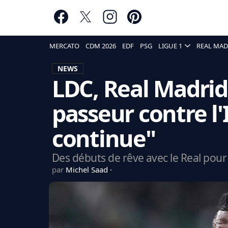
MERCATO
CDM 2026
EDF
PSG
LIGUE 1
REAL MAD
NEWS
LDC, Real Madrid
passeur contre l'I
continue"
Des débuts de rêve avec le Real pou
par
Michel Saad