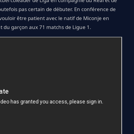
ctuel coleader de Liga en compagnie du Real et de
outefois pas certain de débuter. En conférence de
ouloir être patient avec le natif de Miconje en
at du garçon aux 71 matchs de Ligue 1.