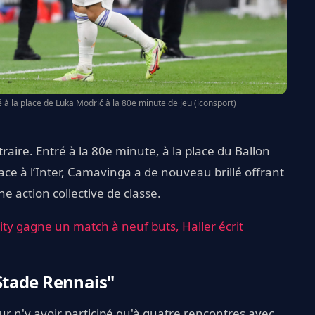
 la place de Luka Modrić à la 80e minute de jeu (iconsport)
raire. Entré à la 80e minute, à la place du Ballon
 face à l’Inter, Camavinga a de nouveau brillé offrant
ne action collective de classe.
, City gagne un match à neuf buts, Haller écrit
Stade Rennais"
ur n'y avoir participé qu'à quatre rencontres avec