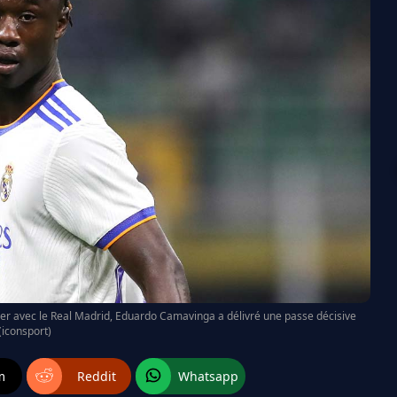
r avec le Real Madrid, Eduardo Camavinga a délivré une passe décisive
(iconsport)
m
Reddit
Whatsapp