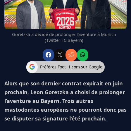
FC BARCELONE
MANCHESTER UNITED
CHELSEA
ARSENAL
Goretzka a décidé de prolonger l'aventure à Munich
BAYERN
(Twitter FC Bayern)
L'AVIS DE LA RÉDAC'
Préférez Foot11.com sur Google
Alors que son dernier contrat expirait en juin
prochain, Leon Goretzka a choisi de prolonger
l’aventure au Bayern. Trois autres
mastodontes européens ne pourront donc pas
se disputer sa signature l’été prochain.