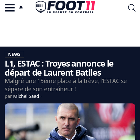
ACTU FOOTBALL POPULAIRE
FOOT11.COM
TAGS
LA TEAM
LA CHARTE
NEWS
VIE PRIVÉE
L1, ESTAC : Troyes annonce le
CGU
CONTACTEZ-NOUS
départ de Laurent Batlles
Malgré une 15ème place à la trêve, l'ESTAC se
sépare de son entraîneur !
par
Michel Saad
MERCATO
CDM 2026
EDF
PSG
LIGUE 1
REAL MADRID