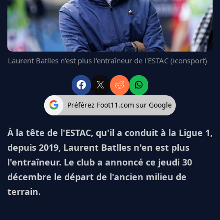
FC BARCELONE
MANCHESTER UNITED
CHELSEA
ARSENAL
BAYERN
Laurent Batlles n'est plus l'entraîneur de l'ESTAC (iconsport)
L'AVIS DE LA RÉDAC'
Préférez Foot11.com sur Google
À la tête de l'ESTAC, qu'il a conduit à la Ligue 1,
depuis 2019, Laurent Batlles n'en est plus
l'entraîneur. Le club a annoncé ce jeudi 30
décembre le départ de l'ancien milieu de
terrain.