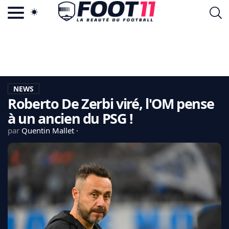
ACTU FOOTBALL POPULAIRE
FOOT11.COM
TAGS
LA TEAM
LA CHARTE
NEWS
VIE PRIVÉE
Roberto De Zerbi viré, l'OM pense
CGU
CONTACTEZ-NOUS
à un ancien du PSG !
par
Quentin Mallet
MERCATO
CDM 2026
EDF
PSG
LIGUE 1
REAL MADRID