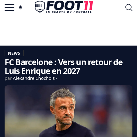
ACTU FOOTBALL POPULAIRE
FOOT11.COM
TAGS
LA TEAM
LA CHARTE
NEWS
VIE PRIVÉE
FC Barcelone : Vers un retour de
CGU
CONTACTEZ-NOUS
Luis Enrique en 2027
par
Alexandre Chochois
MERCATO
CDM 2026
EDF
PSG
LIGUE 1
REAL MADRID