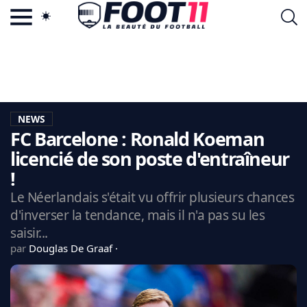
ACTU FOOTBALL POPULAIRE
FOOT11.COM
TAGS
LA TEAM
LA CHARTE
NEWS
VIE PRIVÉE
FC Barcelone : Ronald Koeman
CGU
CONTACTEZ-NOUS
licencié de son poste d'entraîneur
!
Le Néerlandais s'était vu offrir plusieurs chances
d'inverser la tendance, mais il n'a pas su les
MERCATO
saisir...
CDM 2026
par
Douglas De Graaf
EDF
PSG
LIGUE 1
REAL MADRID