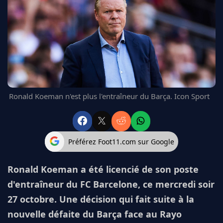
FC BARCELONE
MANCHESTER UNITED
CHELSEA
ARSENAL
BAYERN
L'AVIS DE LA RÉDAC'
Ronald Koeman n'est plus l'entraîneur du Barça. Icon Sport
Préférez Foot11.com sur Google
Ronald Koeman a été licencié de son poste
d'entraîneur du FC Barcelone, ce mercredi soir
27 octobre. Une décision qui fait suite à la
nouvelle défaite du Barça face au Rayo