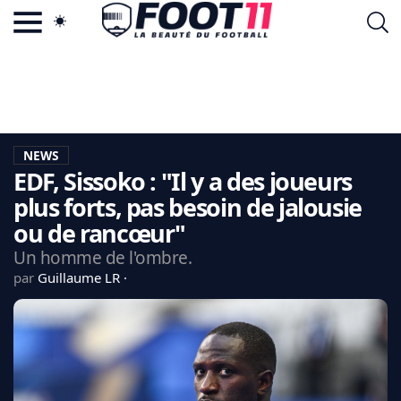
ACTU FOOTBALL POPULAIRE
FOOT11.COM
TAGS
LA TEAM
LA CHARTE
NEWS
VIE PRIVÉE
EDF, Sissoko : "Il y a des joueurs
CGU
CONTACTEZ-NOUS
plus forts, pas besoin de jalousie
ou de rancœur"
Un homme de l'ombre.
par
Guillaume LR
MERCATO
CDM 2026
EDF
PSG
LIGUE 1
REAL MADRID