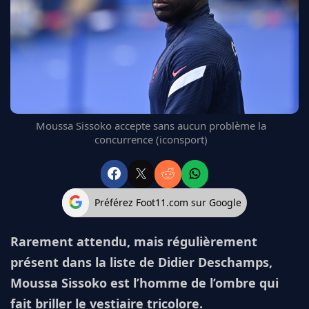
FC BARCELONE
MANCHESTER UNITED
CHELSEA
ARSENAL
BAYERN
L'AVIS DE LA RÉDAC'
Moussa Sissoko accepte sans aucun problème la
concurrence (iconsport)
Préférez Foot11.com sur Google
Rarement attendu, mais régulièrement
présent dans la liste de Didier Deschamps,
Moussa Sissoko est l’homme de l’ombre qui
fait briller le vestiaire tricolore.