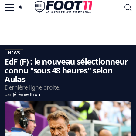
ACTU FOOTBALL POPULAIRE
FOOT11.COM
TAGS
LA TEAM
LA CHARTE
NEWS
VIE PRIVÉE
EdF (F) : le nouveau sélectionneur
CGU
CONTACTEZ-NOUS
connu "sous 48 heures" selon
Aulas
Dernière ligne droite.
par
Jérémie Brun
MERCATO
CDM 2026
EDF
PSG
LIGUE 1
REAL MADRID