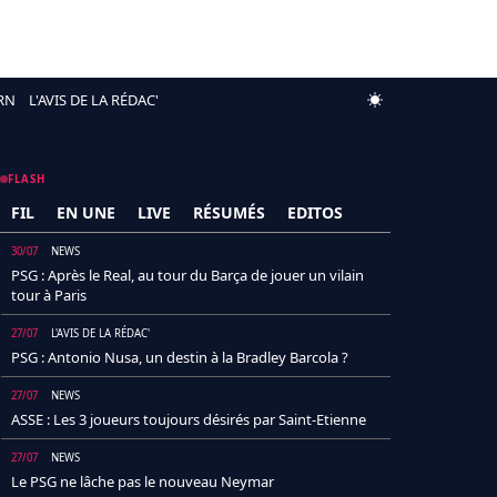
RN
L'AVIS DE LA RÉDAC'
FLASH
FIL
EN UNE
LIVE
RÉSUMÉS
EDITOS
30/07
NEWS
PSG : Après le Real, au tour du Barça de jouer un vilain
tour à Paris
27/07
L'AVIS DE LA RÉDAC'
PSG : Antonio Nusa, un destin à la Bradley Barcola ?
27/07
NEWS
ASSE : Les 3 joueurs toujours désirés par Saint-Etienne
27/07
NEWS
Le PSG ne lâche pas le nouveau Neymar