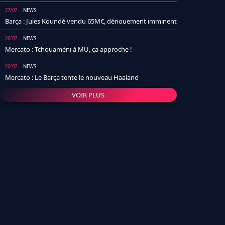
27/07
NEWS
Barça : Jules Koundé vendu 65M€, dénouement imminent
26/07
NEWS
Mercato : Tchouaméni à MU, ça approche !
26/07
NEWS
Mercato : Le Barça tente le nouveau Haaland
VOIR PLUS
26/07
NEWS
Real Madrid : Un socio annonce la date et le transfert de
Yan Diomande
25/07
NEWS
PSG : Après Arsenal, un autre club lâche l'affaire pour
Barcola
24/07
NEWS
Barça : Karim Adeyemi sème déjà la zizanie dans le
vestiaire !
24/07
L'AVIS DE LA RÉDAC'
Real Madrid : Pourquoi l'arrivée de Michael Olise va