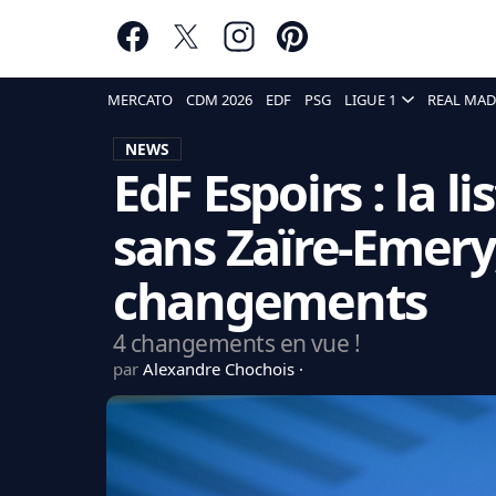
MERCATO
CDM 2026
EDF
PSG
LIGUE 1
REAL MAD
NEWS
EdF Espoirs : la l
sans Zaïre-Emery
changements
4 changements en vue !
par
Alexandre Chochois