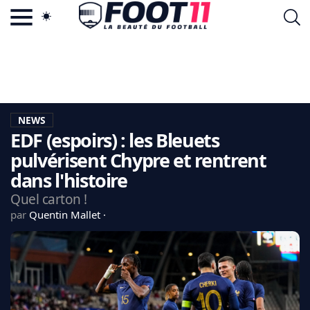
ACTU FOOTBALL POPULAIRE
FOOT11.COM
TAGS
LA TEAM
LA CHARTE
NEWS
VIE PRIVÉE
EDF (espoirs) : les Bleuets
CGU
CONTACTEZ-NOUS
pulvérisent Chypre et rentrent
dans l'histoire
Quel carton !
par
Quentin Mallet
MERCATO
CDM 2026
EDF
PSG
LIGUE 1
REAL MADRID