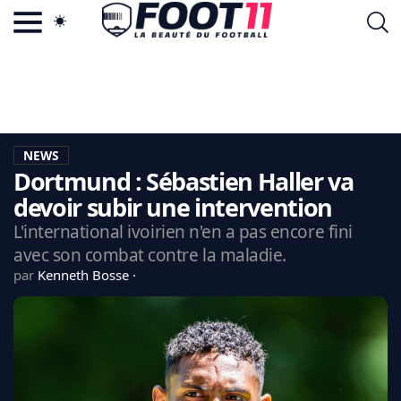
ACTU FOOTBALL POPULAIRE
FOOT11.COM
TAGS
LA TEAM
LA CHARTE
NEWS
VIE PRIVÉE
Dortmund : Sébastien Haller va
CGU
CONTACTEZ-NOUS
devoir subir une intervention
L'international ivoirien n'en a pas encore fini
avec son combat contre la maladie.
par
Kenneth Bosse
MERCATO
CDM 2026
EDF
PSG
LIGUE 1
REAL MADRID