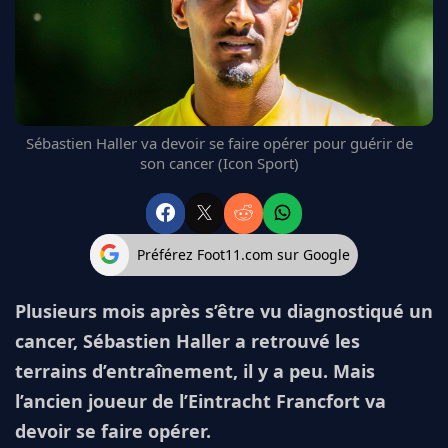
FC BARCELONE
MANCHESTER UNITED
CHELSEA
ARSENAL
BAYERN
Sébastien Haller va devoir se faire opérer pour guérir de
L'AVIS DE LA RÉDAC'
son cancer (Icon Sport)
Préférez Foot11.com sur Google
Plusieurs mois après s’être vu diagnostiqué un
cancer, Sébastien Haller a retrouvé les
terrains d’entraînement, il y a peu. Mais
l’ancien joueur de l’Eintracht Francfort va
devoir se faire opérer.