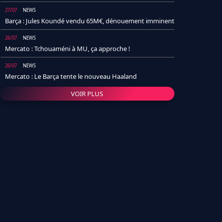
27/07
NEWS
Barça : Jules Koundé vendu 65M€, dénouement imminent
26/07
NEWS
Mercato : Tchouaméni à MU, ça approche !
26/07
NEWS
Mercato : Le Barça tente le nouveau Haaland
VOIR PLUS
26/07
NEWS
Real Madrid : Un socio annonce la date et le transfert de
Yan Diomande
25/07
NEWS
PSG : Après Arsenal, un autre club lâche l'affaire pour
Barcola
24/07
NEWS
Barça : Karim Adeyemi sème déjà la zizanie dans le
vestiaire !
24/07
L'AVIS DE LA RÉDAC'
Real Madrid : Pourquoi l'arrivée de Michael Olise va