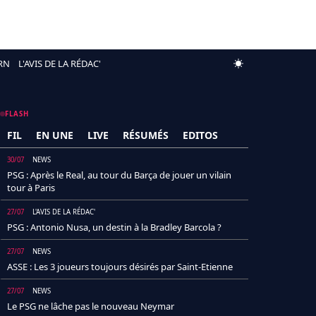
RN
L'AVIS DE LA RÉDAC'
FLASH
FIL
EN UNE
LIVE
RÉSUMÉS
EDITOS
30/07
NEWS
PSG : Après le Real, au tour du Barça de jouer un vilain
tour à Paris
27/07
L'AVIS DE LA RÉDAC'
PSG : Antonio Nusa, un destin à la Bradley Barcola ?
27/07
NEWS
ASSE : Les 3 joueurs toujours désirés par Saint-Etienne
27/07
NEWS
Le PSG ne lâche pas le nouveau Neymar