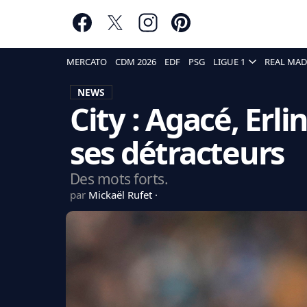
MERCATO
CDM 2026
EDF
PSG
LIGUE 1
REAL MAD
NEWS
City : Agacé, Erl
ses détracteurs
Des mots forts.
par
Mickaël Rufet