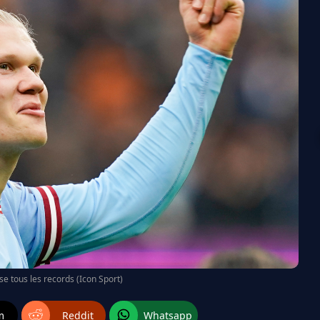
se tous les records (Icon Sport)
m
Reddit
Whatsapp