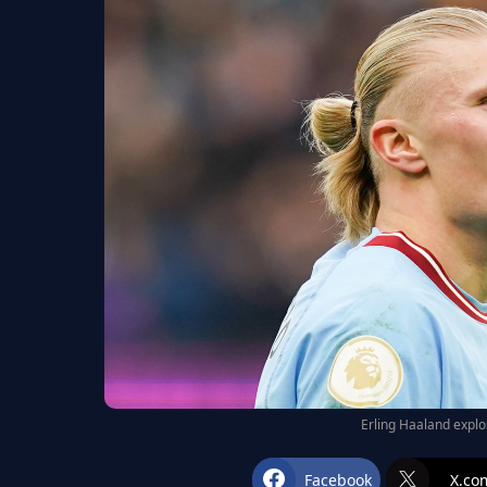
Erling Haaland explo
Facebook
X.co