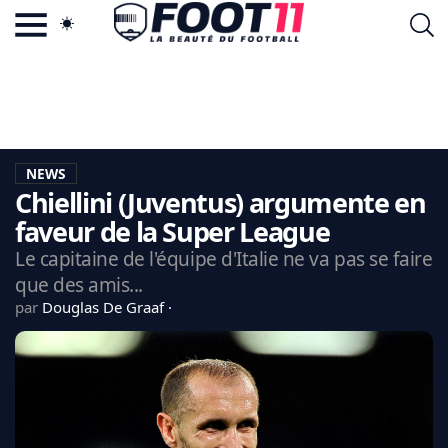
ACTU FOOTBALL POPULAIRE
FOOT11.COM
TAGS
LA TEAM
LA CHARTE
NEWS
VIE PRIVÉE
Chiellini (Juventus) argumente en
CGU
CONTACTEZ-NOUS
faveur de la Super League
Le capitaine de l'équipe d'Italie ne va pas se faire
que des amis...
par
Douglas De Graaf
MERCATO
CDM 2026
EDF
PSG
LIGUE 1
REAL MADRID