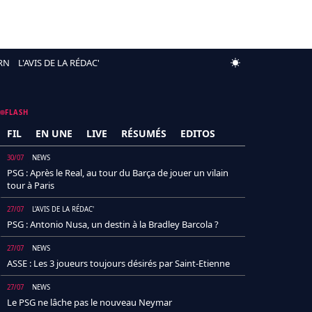
RN
L'AVIS DE LA RÉDAC'
FLASH
FIL
EN UNE
LIVE
RÉSUMÉS
EDITOS
30/07
NEWS
PSG : Après le Real, au tour du Barça de jouer un vilain
tour à Paris
27/07
L'AVIS DE LA RÉDAC'
PSG : Antonio Nusa, un destin à la Bradley Barcola ?
27/07
NEWS
ASSE : Les 3 joueurs toujours désirés par Saint-Etienne
27/07
NEWS
Le PSG ne lâche pas le nouveau Neymar