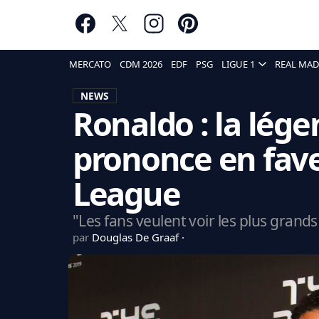
MERCATO
CDM 2026
EDF
PSG
LIGUE 1
REAL MAD
NEWS
Ronaldo : la lége
prononce en fave
League
"Les fans veulent voir les plus grand
par
Douglas De Graaf