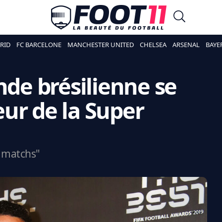
RID
FC BARCELONE
MANCHESTER UNITED
CHELSEA
ARSENAL
BAYE
nde brésilienne se
ur de la Super
s matchs"