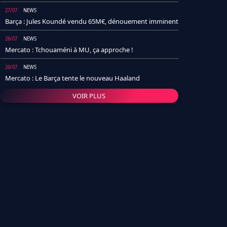
27/07
NEWS
Barça : Jules Koundé vendu 65M€, dénouement imminent
26/07
NEWS
Mercato : Tchouaméni à MU, ça approche !
26/07
NEWS
Mercato : Le Barça tente le nouveau Haaland
VOIR PLUS
26/07
NEWS
Real Madrid : Un socio annonce la date et le transfert de
Yan Diomande
25/07
NEWS
PSG : Après Arsenal, un autre club lâche l'affaire pour
Barcola
24/07
NEWS
Barça : Karim Adeyemi sème déjà la zizanie dans le
vestiaire !
24/07
L'AVIS DE LA RÉDAC'
Real Madrid : Pourquoi l'arrivée de Michael Olise va