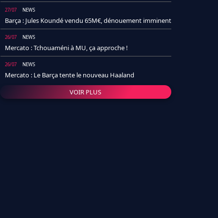
27/07
NEWS
Barça : Jules Koundé vendu 65M€, dénouement imminent
26/07
NEWS
Mercato : Tchouaméni à MU, ça approche !
26/07
NEWS
Mercato : Le Barça tente le nouveau Haaland
VOIR PLUS
26/07
NEWS
Real Madrid : Un socio annonce la date et le transfert de
Yan Diomande
25/07
NEWS
PSG : Après Arsenal, un autre club lâche l'affaire pour
Barcola
24/07
NEWS
Barça : Karim Adeyemi sème déjà la zizanie dans le
vestiaire !
24/07
L'AVIS DE LA RÉDAC'
Real Madrid : Pourquoi l'arrivée de Michael Olise va