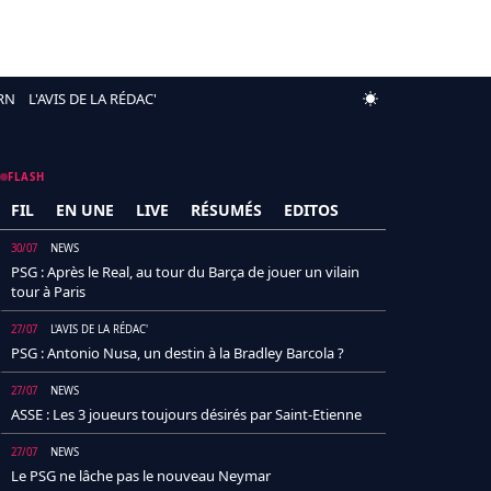
RN
L'AVIS DE LA RÉDAC'
FLASH
FIL
EN UNE
LIVE
RÉSUMÉS
EDITOS
30/07
NEWS
PSG : Après le Real, au tour du Barça de jouer un vilain
tour à Paris
27/07
L'AVIS DE LA RÉDAC'
PSG : Antonio Nusa, un destin à la Bradley Barcola ?
27/07
NEWS
ASSE : Les 3 joueurs toujours désirés par Saint-Etienne
27/07
NEWS
Le PSG ne lâche pas le nouveau Neymar