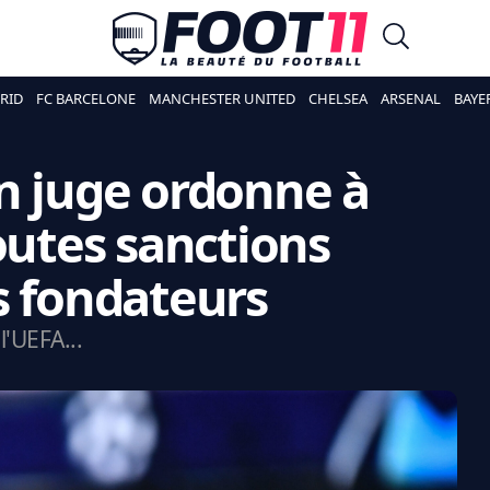
RID
FC BARCELONE
MANCHESTER UNITED
CHELSEA
ARSENAL
BAYE
n juge ordonne à
outes sanctions
s fondateurs
l'UEFA...