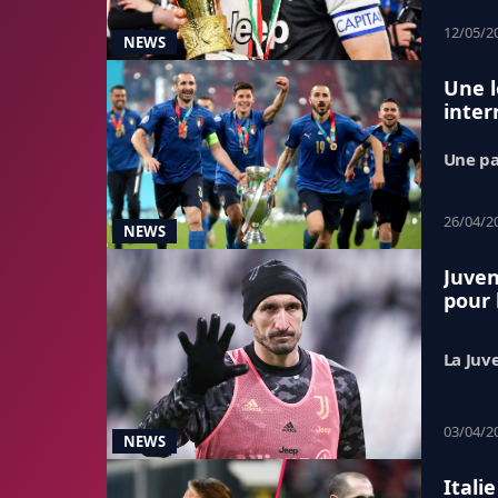
12/05/2
NEWS
Une l
inter
Une pa
26/04/2
NEWS
Juven
pour 
La Juv
03/04/2
NEWS
Itali