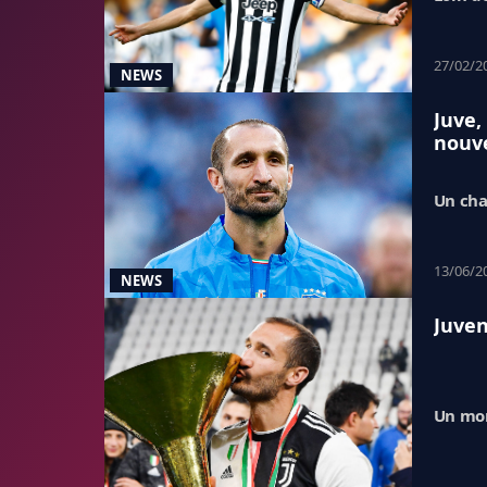
27/02/2
NEWS
Juve,
nouv
Un cha
13/06/2
NEWS
Juven
Un mon