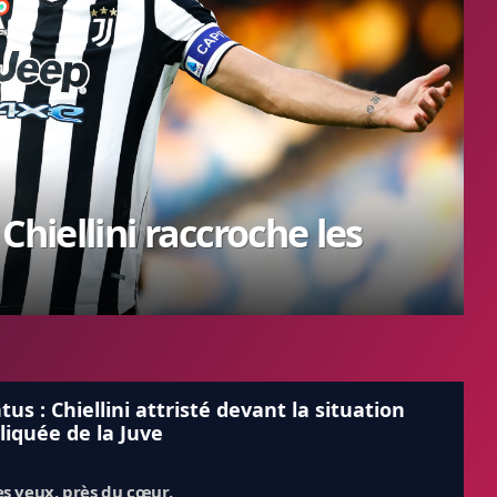
Chiellini raccroche les
tus : Chiellini attristé devant la situation
iquée de la Juve
es yeux, près du cœur.