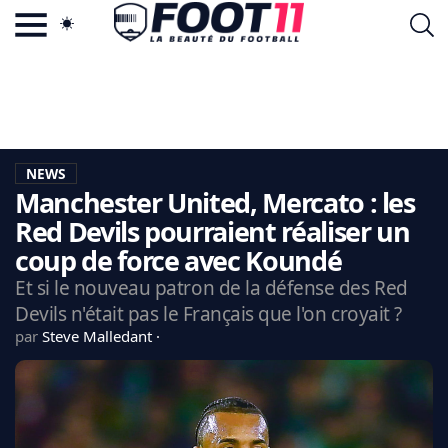
ACTU FOOTBALL POPULAIRE
FOOT11.COM
TAGS
LA TEAM
LA CHARTE
NEWS
VIE PRIVÉE
Manchester United, Mercato : les
CGU
CONTACTEZ-NOUS
Red Devils pourraient réaliser un
coup de force avec Koundé
Et si le nouveau patron de la défense des Red
Devils n'était pas le Français que l'on croyait ?
MERCATO
par
Steve Malledant
CDM 2026
EDF
PSG
LIGUE 1
REAL MADRID