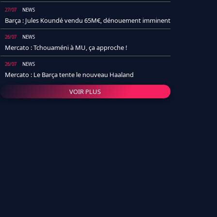
27/07
NEWS
Barça : Jules Koundé vendu 65M€, dénouement imminent
26/07
NEWS
Mercato : Tchouaméni à MU, ça approche !
26/07
NEWS
Mercato : Le Barça tente le nouveau Haaland
VOIR PLUS
26/07
NEWS
Real Madrid : Un socio annonce la date et le transfert de
Yan Diomande
25/07
NEWS
PSG : Après Arsenal, un autre club lâche l'affaire pour
Barcola
24/07
NEWS
Barça : Karim Adeyemi sème déjà la zizanie dans le
vestiaire !
24/07
L'AVIS DE LA RÉDAC'
Real Madrid : Pourquoi l'arrivée de Michael Olise va