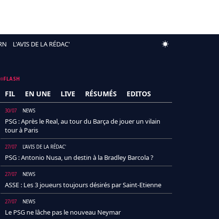
RN
L'AVIS DE LA RÉDAC'
FLASH
FIL
EN UNE
LIVE
RÉSUMÉS
EDITOS
30/07
NEWS
PSG : Après le Real, au tour du Barça de jouer un vilain
tour à Paris
27/07
L'AVIS DE LA RÉDAC'
PSG : Antonio Nusa, un destin à la Bradley Barcola ?
27/07
NEWS
ASSE : Les 3 joueurs toujours désirés par Saint-Etienne
27/07
NEWS
Le PSG ne lâche pas le nouveau Neymar