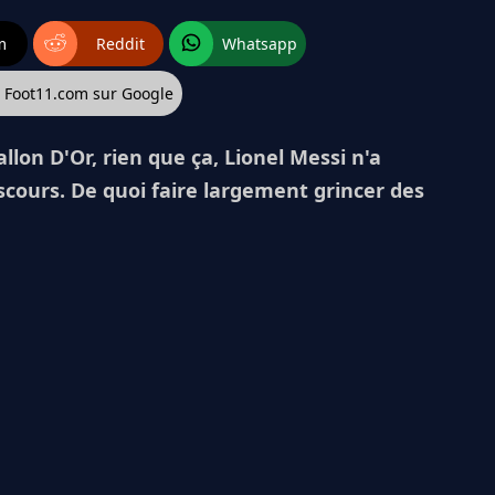
m
Reddit
Whatsapp
z Foot11.com sur Google
allon D'Or, rien que ça, Lionel Messi n'a
scours. De quoi faire largement grincer des