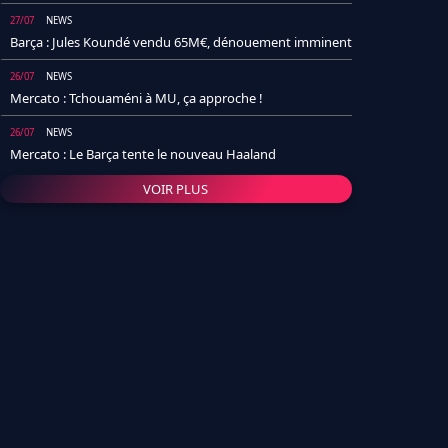
27/07
NEWS
Barça : Jules Koundé vendu 65M€, dénouement imminent
26/07
NEWS
Mercato : Tchouaméni à MU, ça approche !
26/07
NEWS
Mercato : Le Barça tente le nouveau Haaland
VOIR PLUS
26/07
NEWS
Real Madrid : Un socio annonce la date et le transfert de
Yan Diomande
25/07
NEWS
PSG : Après Arsenal, un autre club lâche l'affaire pour
Barcola
24/07
NEWS
Barça : Karim Adeyemi sème déjà la zizanie dans le
vestiaire !
24/07
L'AVIS DE LA RÉDAC'
Real Madrid : Pourquoi l'arrivée de Michael Olise va