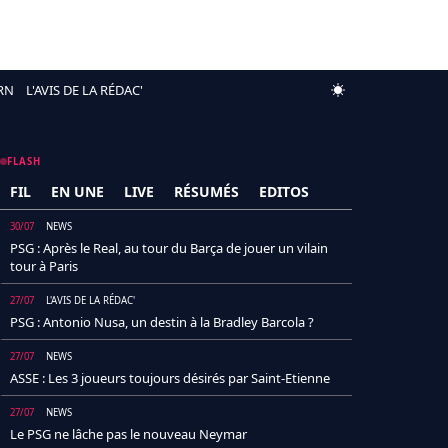
RN
L'AVIS DE LA RÉDAC'
FLASH
FIL
EN UNE
LIVE
RÉSUMÉS
EDITOS
30/07
NEWS
PSG : Après le Real, au tour du Barça de jouer un vilain
tour à Paris
27/07
L'AVIS DE LA RÉDAC'
PSG : Antonio Nusa, un destin à la Bradley Barcola ?
27/07
NEWS
ASSE : Les 3 joueurs toujours désirés par Saint-Etienne
27/07
NEWS
Le PSG ne lâche pas le nouveau Neymar