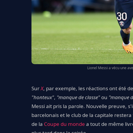
Lionel Messi a vécu une av
Sur
X
, par exemple, les réactions ont été 
"honteux"
,
"manque de classe"
ou
"manque d
Messi ait pris la parole. Nouvelle preuve, s'i
barcelonais et le club de la capitale reste
de la
Coupe du monde
a tout de même livr
plus tard dans la soirée.