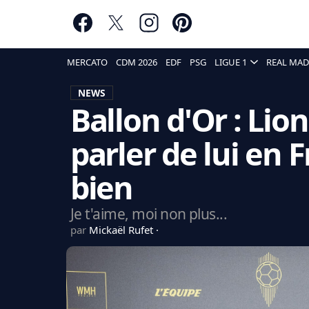
MERCATO
CDM 2026
EDF
PSG
LIGUE 1
REAL MAD
NEWS
Ballon d'Or : Lio
parler de lui en F
bien
Je t'aime, moi non plus...
par
Mickaël Rufet