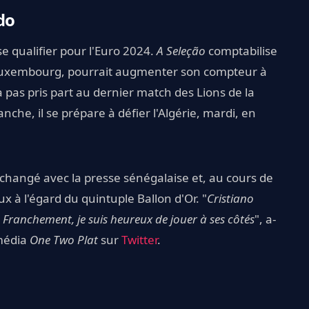
do
se qualifier pour l'Euro 2024.
A Seleção
comptabilise
au Luxembourg, pourrait augmenter son compteur à
a pas pris part au dernier match des Lions de la
nche, il se prépare à défier l'Algérie, mardi, en
échangé avec la presse sénégalaise et, au cours de
ux à l'égard du quintuple Ballon d'Or. "
Cristiano
ranchement, je suis heureux de jouer à ses côtés
", a-
 média
One Two Plat
sur
Twitter
.