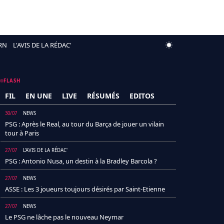
RN
L'AVIS DE LA RÉDAC'
FLASH
FIL
EN UNE
LIVE
RÉSUMÉS
EDITOS
30/07
NEWS
PSG : Après le Real, au tour du Barça de jouer un vilain
tour à Paris
27/07
L'AVIS DE LA RÉDAC'
PSG : Antonio Nusa, un destin à la Bradley Barcola ?
27/07
NEWS
ASSE : Les 3 joueurs toujours désirés par Saint-Etienne
27/07
NEWS
Le PSG ne lâche pas le nouveau Neymar