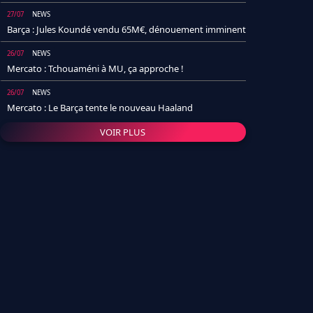
27/07
NEWS
Barça : Jules Koundé vendu 65M€, dénouement imminent
26/07
NEWS
Mercato : Tchouaméni à MU, ça approche !
26/07
NEWS
Mercato : Le Barça tente le nouveau Haaland
VOIR PLUS
26/07
NEWS
Real Madrid : Un socio annonce la date et le transfert de
Yan Diomande
25/07
NEWS
PSG : Après Arsenal, un autre club lâche l'affaire pour
Barcola
24/07
NEWS
Barça : Karim Adeyemi sème déjà la zizanie dans le
vestiaire !
24/07
L'AVIS DE LA RÉDAC'
Real Madrid : Pourquoi l'arrivée de Michael Olise va