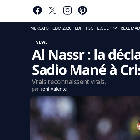
MERCATO
CDM 2026
EDF
PSG
LIGUE 1
REAL MAD
NEWS
Al Nassr : la déc
Sadio Mané à Cri
Vrais reconnaissent vrais.
par
Toni Valente