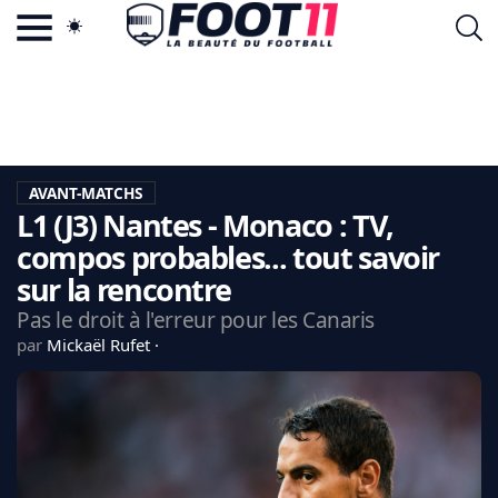
ACTU FOOTBALL POPULAIRE
FOOT11.COM
TAGS
LA TEAM
LA CHARTE
AVANT-MATCHS
VIE PRIVÉE
L1 (J3) Nantes - Monaco : TV,
CGU
CONTACTEZ-NOUS
compos probables... tout savoir
sur la rencontre
Pas le droit à l'erreur pour les Canaris
par
Mickaël Rufet
MERCATO
CDM 2026
EDF
PSG
LIGUE 1
REAL MADRID