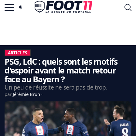
ACTU FOOTBALL POPULAIRE
FOOT11.COM
TAGS
LA TEAM
LA CHARTE
ARTICLES
VIE PRIVÉE
PSG, LdC : quels sont les motifs
CGU
CONTACTEZ-NOUS
d'espoir avant le match retour
face au Bayern ?
Un peu de réussite ne sera pas de trop.
par
Jérémie Brun
MERCATO
CDM 2026
EDF
PSG
LIGUE 1
REAL MADRID