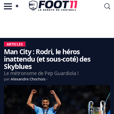
ACTU FOOTBALL POPULAIRE
FOOT11.COM
TAGS
LA TEAM
LA CHARTE
ARTICLES
VIE PRIVÉE
Man City : Rodri, le héros
CGU
CONTACTEZ-NOUS
inattendu (et sous-coté) des
Skyblues
Le métronome de Pep Guardiola !
par
Alexandre Chochois
MERCATO
CDM 2026
EDF
PSG
LIGUE 1
REAL MADRID