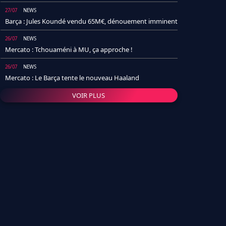
27/07
NEWS
Barça : Jules Koundé vendu 65M€, dénouement imminent
26/07
NEWS
Mercato : Tchouaméni à MU, ça approche !
26/07
NEWS
Mercato : Le Barça tente le nouveau Haaland
VOIR PLUS
26/07
NEWS
Real Madrid : Un socio annonce la date et le transfert de
Yan Diomande
25/07
NEWS
PSG : Après Arsenal, un autre club lâche l'affaire pour
Barcola
24/07
NEWS
Barça : Karim Adeyemi sème déjà la zizanie dans le
vestiaire !
24/07
L'AVIS DE LA RÉDAC'
Real Madrid : Pourquoi l'arrivée de Michael Olise va