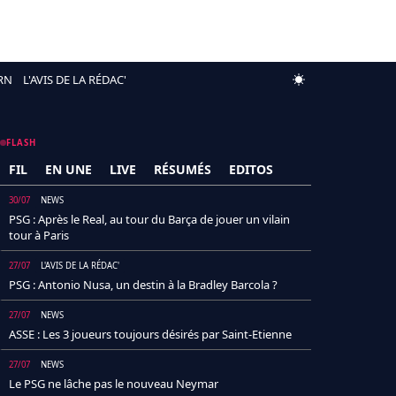
RN
L'AVIS DE LA RÉDAC'
FLASH
FIL
EN UNE
LIVE
RÉSUMÉS
EDITOS
30/07
NEWS
PSG : Après le Real, au tour du Barça de jouer un vilain
tour à Paris
27/07
L'AVIS DE LA RÉDAC'
PSG : Antonio Nusa, un destin à la Bradley Barcola ?
27/07
NEWS
ASSE : Les 3 joueurs toujours désirés par Saint-Etienne
27/07
NEWS
Le PSG ne lâche pas le nouveau Neymar