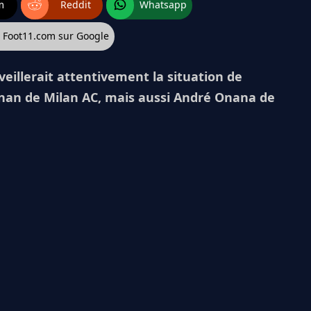
m
Reddit
Whatsapp
z Foot11.com sur Google
veillerait attentivement la situation de
gnan de Milan AC, mais aussi André Onana de