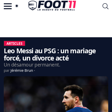
ACTU FOOTBALL POPULAIRE
FOOT11.COM
TAGS
LA TEAM
LA CHARTE
ARTICLES
VIE PRIVÉE
Leo Messi au PSG : un mariage
CGU
CONTACTEZ-NOUS
forcé, un divorce acté
Un désamour permanent.
par
Jérémie Brun
MERCATO
CDM 2026
EDF
PSG
LIGUE 1
REAL MADRID