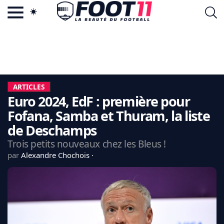
ACTU FOOTBALL POPULAIRE
FOOT11.COM
TAGS
LA TEAM
LA CHARTE
ARTICLES
VIE PRIVÉE
Euro 2024, EdF : première pour
CGU
CONTACTEZ-NOUS
Fofana, Samba et Thuram, la liste
de Deschamps
Trois petits nouveaux chez les Bleus !
par
Alexandre Chochois
MERCATO
CDM 2026
EDF
PSG
LIGUE 1
REAL MADRID