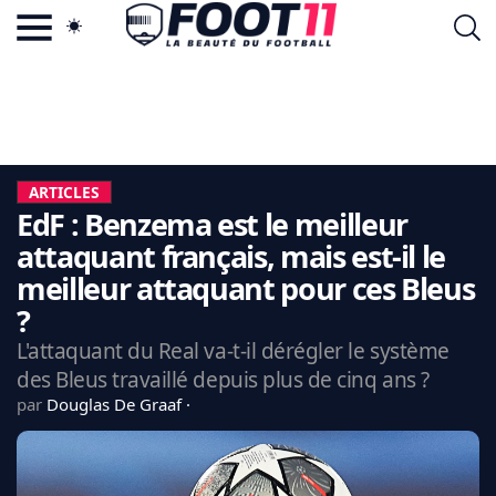
ACTU FOOTBALL POPULAIRE
FOOT11.COM
TAGS
LA TEAM
LA CHARTE
ARTICLES
VIE PRIVÉE
EdF : Benzema est le meilleur
CGU
CONTACTEZ-NOUS
attaquant français, mais est-il le
meilleur attaquant pour ces Bleus
?
L'attaquant du Real va-t-il dérégler le système
MERCATO
des Bleus travaillé depuis plus de cinq ans ?
CDM 2026
par
Douglas De Graaf
EDF
PSG
LIGUE 1
REAL MADRID