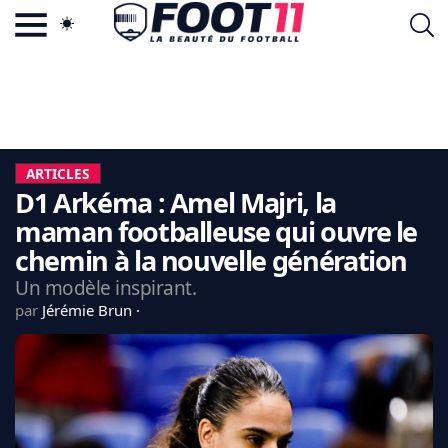
ACTU FOOTBALL POPULAIRE
FOOT11.COM
TAGS
LA TEAM
LA CHARTE
ARTICLES
VIE PRIVÉE
D1 Arkéma : Amel Majri, la
CGU
CONTACTEZ-NOUS
maman footballeuse qui ouvre le
chemin à la nouvelle génération
Un modèle inspirant.
par
Jérémie Brun
MERCATO
CDM 2026
EDF
PSG
LIGUE 1
REAL MADRID