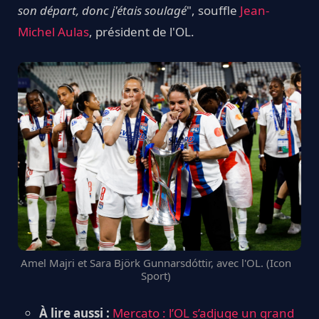
son départ, donc j'étais soulagé
", souffle
Jean-
Michel Aulas
, président de l'OL.
Amel Majri et Sara Björk Gunnarsdóttir, avec l'OL. (Icon
Sport)
À lire aussi :
Mercato : l’OL s’adjuge un grand