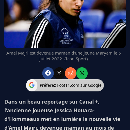
FC BARCELONE
MANCHESTER UNITED
CHELSEA
ARSENAL
BAYERN
L'AVIS DE LA RÉDAC'
Amel Majri est devenue maman d'une jeune Maryam le 5
juillet 2022. (Icon Sport)
Préférez Foot11.com sur Google
Dans un beau reportage sur Canal +,
l'ancienne joueuse Jessica Houara-
d'Hommeaux met en lumière la nouvelle vie
d'Amel Majri, devenue maman au mois de