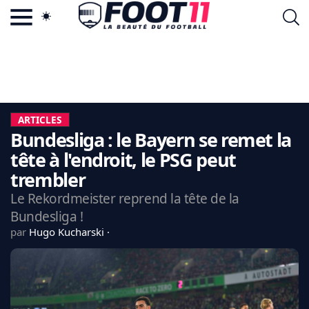
ACTU FOOTBALL POPULAIRE
FOOT11.COM
TAGS
LA TEAM
LA CHARTE
ARTICLES
VIE PRIVÉE
Bundesliga : le Bayern se remet la
CGU
CONTACTEZ-NOUS
tête à l'endroit, le PSG peut
trembler
Le Rekordmeister reprend la tête de la
Bundesliga !
MERCATO
par
Hugo Kucharski
CDM 2026
EDF
PSG
LIGUE 1
REAL MADRID