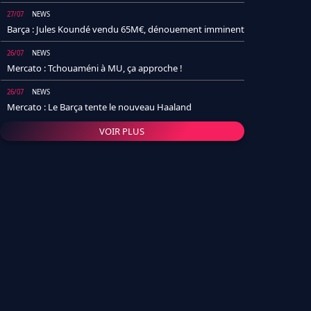
27/07
NEWS
Barça : Jules Koundé vendu 65M€, dénouement imminent
26/07
NEWS
Mercato : Tchouaméni à MU, ça approche !
26/07
NEWS
Mercato : Le Barça tente le nouveau Haaland
VOIR PLUS
26/07
NEWS
Real Madrid : Un socio annonce la date et le transfert de
Yan Diomande
25/07
NEWS
PSG : Après Arsenal, un autre club lâche l'affaire pour
Barcola
24/07
NEWS
Barça : Karim Adeyemi sème déjà la zizanie dans le
vestiaire !
24/07
L'AVIS DE LA RÉDAC'
Real Madrid : Pourquoi l'arrivée de Michael Olise va