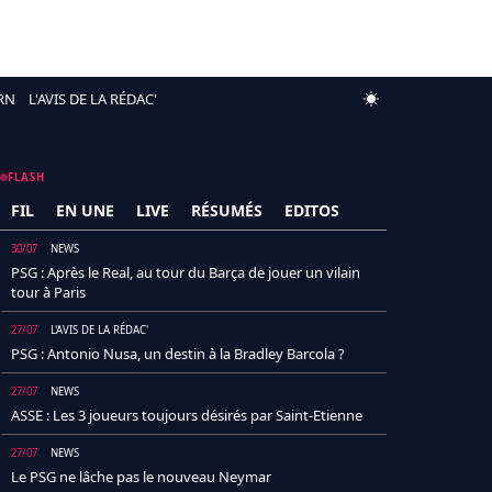
RN
L'AVIS DE LA RÉDAC'
FLASH
FIL
EN UNE
LIVE
RÉSUMÉS
EDITOS
30/07
NEWS
PSG : Après le Real, au tour du Barça de jouer un vilain
tour à Paris
27/07
L'AVIS DE LA RÉDAC'
PSG : Antonio Nusa, un destin à la Bradley Barcola ?
27/07
NEWS
ASSE : Les 3 joueurs toujours désirés par Saint-Etienne
27/07
NEWS
Le PSG ne lâche pas le nouveau Neymar