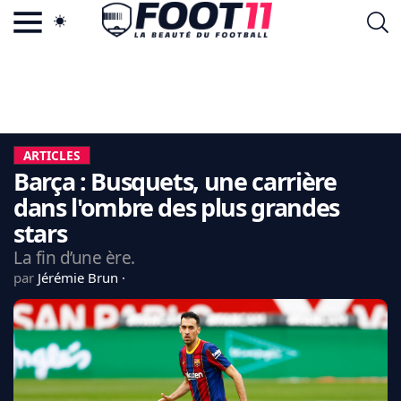
ACTU FOOTBALL POPULAIRE
FOOT11.COM
TAGS
LA TEAM
LA CHARTE
ARTICLES
VIE PRIVÉE
Barça : Busquets, une carrière
CGU
CONTACTEZ-NOUS
dans l'ombre des plus grandes
stars
La fin d’une ère.
par
Jérémie Brun
MERCATO
CDM 2026
EDF
PSG
LIGUE 1
REAL MADRID