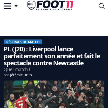
ACTU FOOTBALL POPULAIRE
FOOT11.COM
TAGS
LA TEAM
LA CHARTE
RÉSUMÉS DE MATCH
VIE PRIVÉE
PL (J20) : Liverpool lance
CGU
CONTACTEZ-NOUS
parfaitement son année et fait le
spectacle contre Newcastle
Quel match !
par
Jérémie Brun
MERCATO
CDM 2026
EDF
PSG
LIGUE 1
REAL MADRID