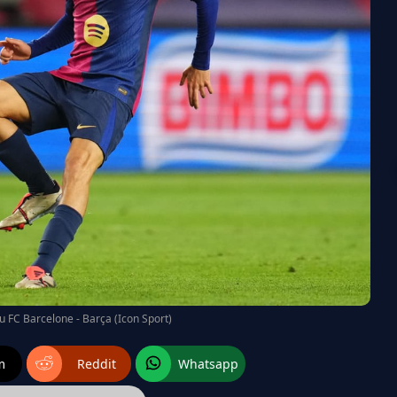
du FC Barcelone - Barça (Icon Sport)
m
Reddit
Whatsapp