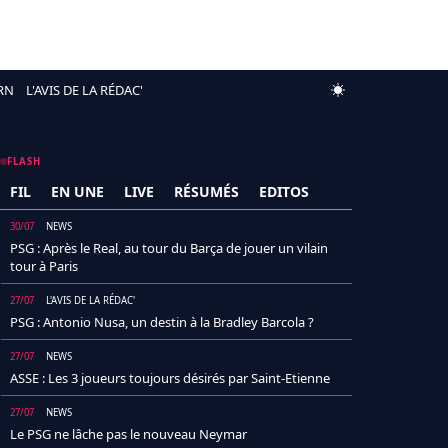
RN
L'AVIS DE LA RÉDAC'
FLASH
FIL
EN UNE
LIVE
RÉSUMÉS
EDITOS
30/07
NEWS
PSG : Après le Real, au tour du Barça de jouer un vilain
tour à Paris
27/07
L'AVIS DE LA RÉDAC'
PSG : Antonio Nusa, un destin à la Bradley Barcola ?
27/07
NEWS
ASSE : Les 3 joueurs toujours désirés par Saint-Etienne
27/07
NEWS
Le PSG ne lâche pas le nouveau Neymar