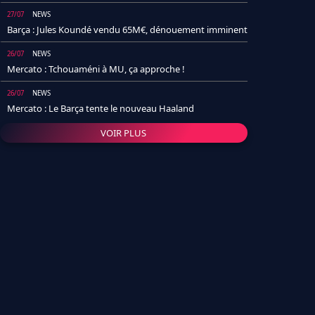
27/07
NEWS
Barça : Jules Koundé vendu 65M€, dénouement imminent
26/07
NEWS
Mercato : Tchouaméni à MU, ça approche !
26/07
NEWS
Mercato : Le Barça tente le nouveau Haaland
VOIR PLUS
26/07
NEWS
Real Madrid : Un socio annonce la date et le transfert de
Yan Diomande
25/07
NEWS
PSG : Après Arsenal, un autre club lâche l'affaire pour
Barcola
24/07
NEWS
Barça : Karim Adeyemi sème déjà la zizanie dans le
vestiaire !
24/07
L'AVIS DE LA RÉDAC'
Real Madrid : Pourquoi l'arrivée de Michael Olise va