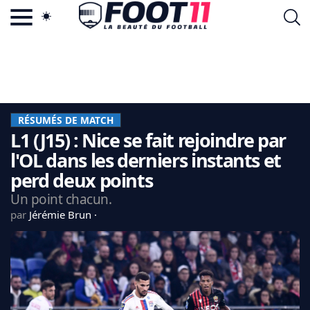
ACTU FOOTBALL POPULAIRE
FOOT11.COM
TAGS
LA TEAM
LA CHARTE
RÉSUMÉS DE MATCH
VIE PRIVÉE
L1 (J15) : Nice se fait rejoindre par
CGU
CONTACTEZ-NOUS
l'OL dans les derniers instants et
perd deux points
Un point chacun.
par
Jérémie Brun
MERCATO
CDM 2026
EDF
PSG
LIGUE 1
REAL MADRID