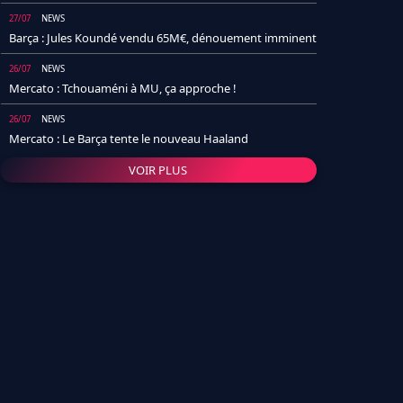
27/07
NEWS
Barça : Jules Koundé vendu 65M€, dénouement imminent
26/07
NEWS
Mercato : Tchouaméni à MU, ça approche !
26/07
NEWS
Mercato : Le Barça tente le nouveau Haaland
VOIR PLUS
26/07
NEWS
Real Madrid : Un socio annonce la date et le transfert de
Yan Diomande
25/07
NEWS
PSG : Après Arsenal, un autre club lâche l'affaire pour
Barcola
24/07
NEWS
Barça : Karim Adeyemi sème déjà la zizanie dans le
vestiaire !
24/07
L'AVIS DE LA RÉDAC'
Real Madrid : Pourquoi l'arrivée de Michael Olise va