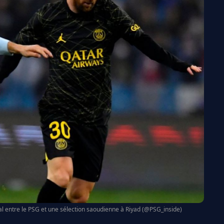
al entre le PSG et une sélection saoudienne à Riyad (@PSG_inside)