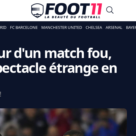
RID
FC BARCELONE
MANCHESTER UNITED
CHELSEA
ARSENAL
BAYE
ur d'un match fou,
pectacle étrange en
!