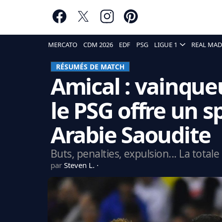
MERCATO
CDM 2026
EDF
PSG
LIGUE 1
REAL MAD
RÉSUMÉS DE MATCH
Amical : vainque
le PSG offre un s
Arabie Saoudite
Buts, penalties, expulsion... La totale 
par
Steven L.