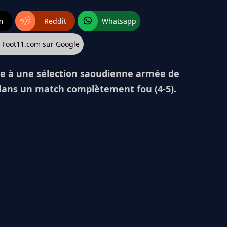
m
Reddit
Whatsapp
z Foot11.com sur Google
ace à une sélection saoudienne armée de
 dans un match complètement fou (4-5).