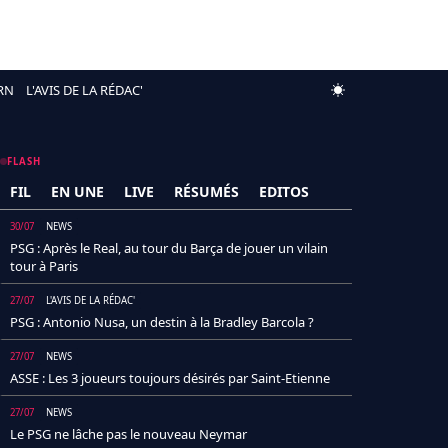
RN
L'AVIS DE LA RÉDAC'
FLASH
FIL
EN UNE
LIVE
RÉSUMÉS
EDITOS
30/07
NEWS
PSG : Après le Real, au tour du Barça de jouer un vilain
tour à Paris
27/07
L'AVIS DE LA RÉDAC'
PSG : Antonio Nusa, un destin à la Bradley Barcola ?
27/07
NEWS
ASSE : Les 3 joueurs toujours désirés par Saint-Etienne
27/07
NEWS
Le PSG ne lâche pas le nouveau Neymar