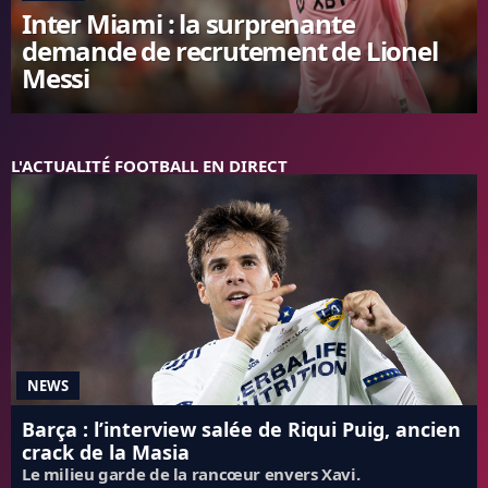
Inter Miami : la surprenante
FC BARCELONE
demande de recrutement de Lionel
MANCHESTER UNITED
Messi
CHELSEA
ARSENAL
BAYERN
L'AVIS DE LA RÉDAC'
L'ACTUALITÉ FOOTBALL EN DIRECT
NEWS
Barça : l’interview salée de Riqui Puig, ancien
crack de la Masia
Le milieu garde de la rancœur envers Xavi.