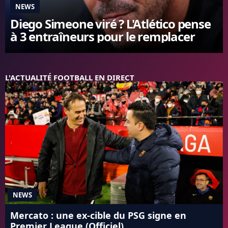
NEWS
FC BARCELONE
Diego Simeone viré ? L'Atlético pense
MANCHESTER UNITED
à 3 entraîneurs pour le remplacer
CHELSEA
ARSENAL
BAYERN
L'AVIS DE LA RÉDAC'
L'ACTUALITÉ FOOTBALL EN DIRECT
NEWS
Mercato : une ex-cible du PSG signe en
Premier League (Officiel)